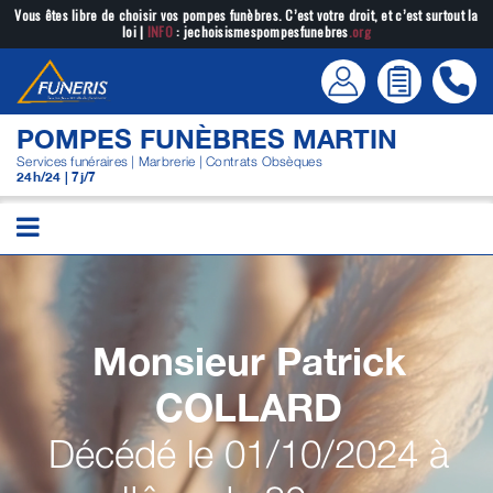
Passer
Vous êtes libre de choisir vos pompes funèbres. C’est votre droit, et c’est surtout la
loi |
INFO
: jechoisismespompesfunebres
.org
au
contenu
POMPES FUNÈBRES MARTIN
Services funéraires | Marbrerie | Contrats Obsèques
24h/24 | 7j/7
Monsieur Patrick
COLLARD
Décédé le 01/10/2024 à