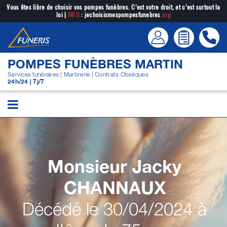
Passer
Vous êtes libre de choisir vos pompes funèbres. C’est votre droit, et c’est surtout la
loi |
INFO
: jechoisismespompesfunebres
.org
au
contenu
POMPES FUNÈBRES MARTIN
Services funéraires | Marbrerie | Contrats Obsèques
24h/24 | 7j/7
Monsieur Jacky
CHANNAUX
Décédé le 30/04/2024 à