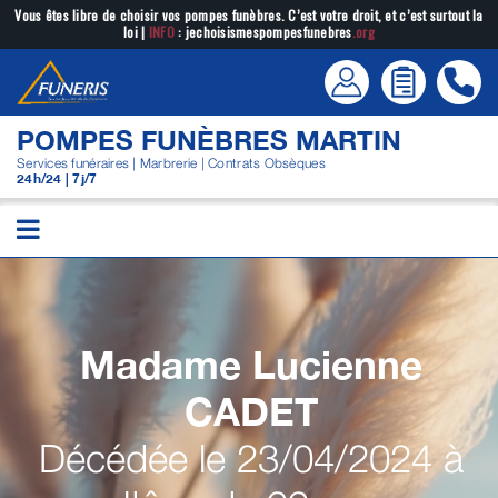
Passer
Vous êtes libre de choisir vos pompes funèbres. C’est votre droit, et c’est surtout la
loi |
INFO
: jechoisismespompesfunebres
.org
au
contenu
POMPES FUNÈBRES MARTIN
Services funéraires | Marbrerie | Contrats Obsèques
24h/24 | 7j/7
Madame Lucienne
CADET
Décédée le 23/04/2024 à