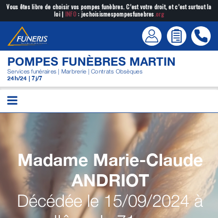
Passer
Vous êtes libre de choisir vos pompes funèbres. C’est votre droit, et c’est surtout la
loi |
INFO
: jechoisismespompesfunebres
.org
au
contenu
POMPES FUNÈBRES MARTIN
Services funéraires | Marbrerie | Contrats Obsèques
24h/24 | 7j/7
Madame Marie-Claude
ANDRIOT
Décédée le 15/09/2024 à