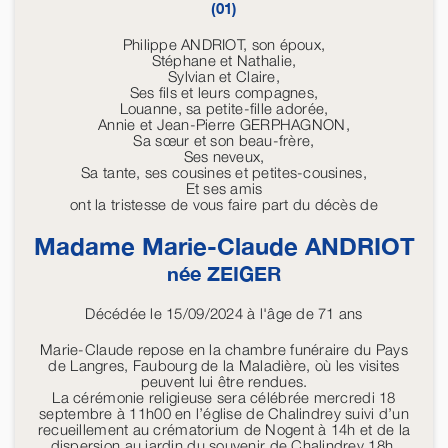
(01)
Philippe ANDRIOT, son époux,
Stéphane et Nathalie,
Sylvian et Claire,
Ses fils et leurs compagnes,
Louanne, sa petite-fille adorée,
Annie et Jean-Pierre GERPHAGNON,
Sa sœur et son beau-frère,
Ses neveux,
Sa tante, ses cousines et petites-cousines,
Et ses amis
ont la tristesse de vous faire part du décès de
Madame Marie-Claude
ANDRIOT
née
ZEIGER
Décédée le 15/09/2024 à l'âge de 71 ans
Marie-Claude repose en la chambre funéraire du Pays
de Langres, Faubourg de la Maladière, où les visites
peuvent lui être rendues.
La cérémonie religieuse sera célébrée mercredi 18
septembre à 11h00 en l’église de Chalindrey suivi d’un
recueillement au crématorium de Nogent à 14h et de la
dispersion au jardin du souvenir de Chalindrey 18h.